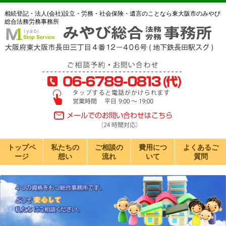
相続登記・法人(会社)設立・労務・社会保険・遺言のことなら東大阪市のみやび
総合法務労務事務所
トップペ
私たちの
ご相談の
費用につ
よくあるご
ージ
想い
流れ
いて
質問