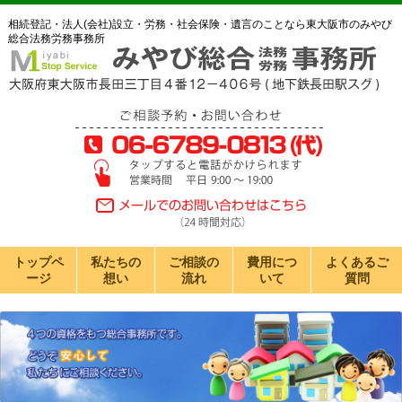
相続登記・法人(会社)設立・労務・社会保険・遺言のことなら東大阪市のみやび
総合法務労務事務所
トップペ
私たちの
ご相談の
費用につ
よくあるご
ージ
想い
流れ
いて
質問